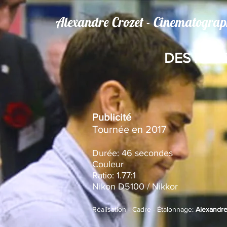
Alexandre Crozet - Cinematograp
DES ROS
Publicité
Tournée en 2017
Durée: 46 secondes
Couleur
Ratio: 1.77:1
Nikon D5100 / Nikkor
Réalisation - Cadre - Étalonnage:
Alexandr