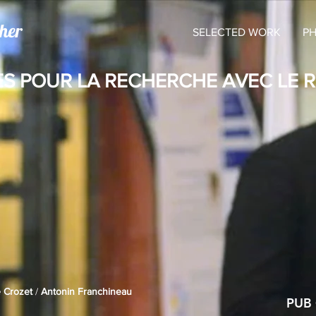
her
SELECTED WORK
P
ES POUR LA RECHERCHE AVEC LE 
e Crozet
/
Antonin Franchineau
PUB